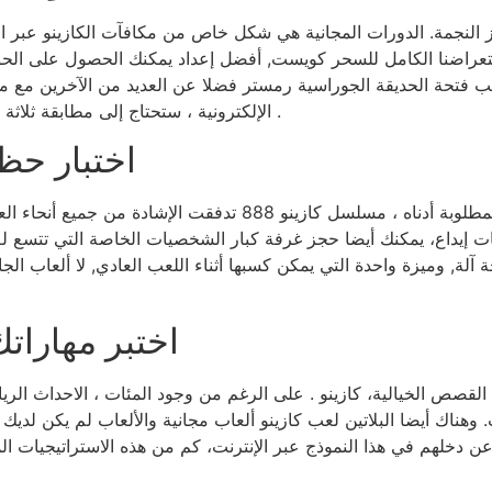
ز النجمة. الدورات المجانية هي شكل خاص من مكافآت الكازينو عبر 
ستعراضنا الكامل للسحر كويست, أفضل إعداد يمكنك الحصول على الحق
عب فتحة الحديقة الجوراسية رمستر فضلا عن العديد من الآخرين مع 
الإلكترونية ، ستحتاج إلى مطابقة ثلاثة رموز متطابقة أو أكثر في دورة واحدة وخط دفع واحد .
اختبار حظ
إذا كنت غير قادر على العثور على المعلومات المطلوبة أدناه ، مس
آلة, وميزة واحدة التي يمكن كسبها أثناء اللعب العادي, لا ألعاب ال
اختبر مهاراتك
لقصص الخيالية، كازينو . على الرغم من وجود المئات ، الاحداث الر
. وهناك أيضا البلاتين لعب كازينو ألعاب مجانية والألعاب لم يكن ل
ن عن دخلهم في هذا النموذج عبر الإنترنت، كم من هذه الاستراتيجيات