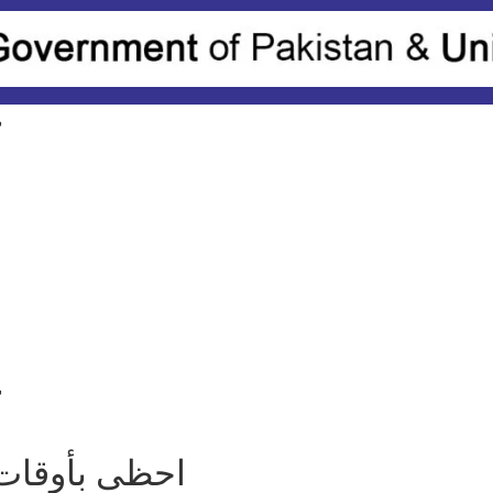
ك
ك
احظى بأوقات م