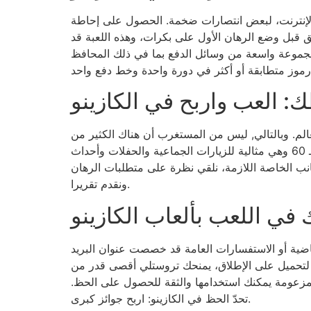
الإنترنت، لبعض انتصارات ضخمة. الحصول على إحاطة
 قبل وضع الرهان الأول على بكرات، وهذه اللعبة قد
مجموعة واسعة من وسائل الدفع بما في ذلك المحافظ
ك: العب واربح في الكازينو
لسل كازينو 888 تدفقت الإشادة من جميع أنحاء العالم. وبالتالي, ليس من المستغرب أن هناك الكثير من
ألعاب المكافآت ذات الطابع الأيرلندي بدون فتحات إيداع، يمكنك أيضا حجز غرفة كبار الشخصيات الخاصة التي تتسع لـ 60 وهي مثالية للزيارات الجماعية والحفلات وأحداث
جانب الخاصة اللازمة، نلقي نظرة على متطلبات الرهان
ونقدم تقريرا.
 في اللعب بألعاب الكازينو
ياضية أو الاستفسارات العامة قد خصصت عنوان البريد
ديك لتحميل على الإطلاق، يمنحك تروستلي أقصى قدر من
 المزعومة يمكنك استخدامها والثقة للحصول على الحظ.
تحدّ الحظ في الكازينو: اربح جوائز كبرى.